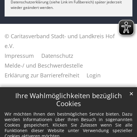
Datenschutzerklärung (siehe Link im Fußbereich) später jederzeit
wieder geändert werden.
© Caritasverband Stadt- und Landkreis Hof
e.V.
Impressum
Datenschutz
Melde-/ und Beschwerdestelle
Erklärung zur Barrierefreiheit
Login
✕
Ihre Wahlmöglichkeiten bezüglich
Cookies
Wir möchten Ihnen den bestmöglichen Service bieten. Dazu
werden Informationen über Ihren Besuch in sogenannten
Cookies gespeichert. Klicken Sie
Zulassen
wenn Sie alle
Funktionen dieser Website unter Verwendung spezieller
Cookies aktiveren möchten.