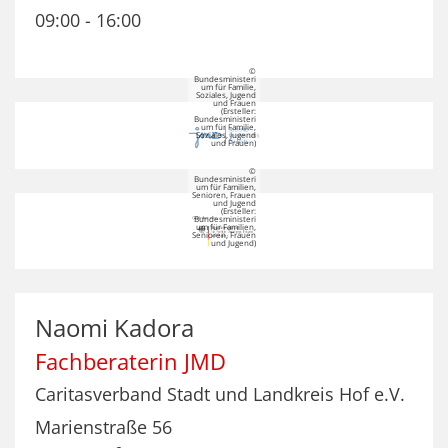
09:00
-
16:00
©
Bundesministeri
um für Familie,
Soziales, Jugend
und Frauen
(Ersteller:
Bundesministeri
um für Familie,
Soziales, Jugend
und Frauen)
©
Bundesministeri
um für Familien,
Senioren, Frauen
und Jugend
(Ersteller:
Bundesministeri
um für Familien,
Senioren, Frauen
und Jugend)
Naomi
Kadora
Fachberaterin JMD
Caritasverband Stadt und Landkreis Hof e.V.
Marienstraße 56